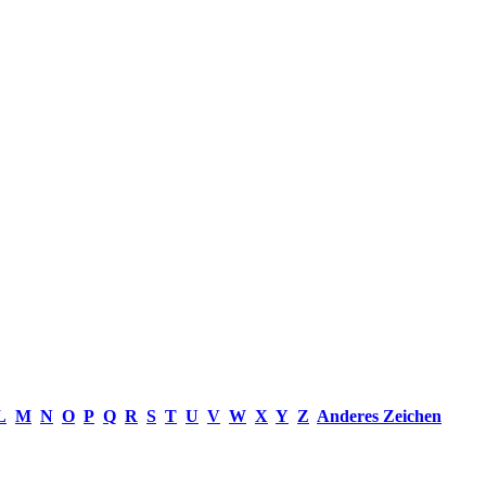
L
M
N
O
P
Q
R
S
T
U
V
W
X
Y
Z
Anderes Zeichen