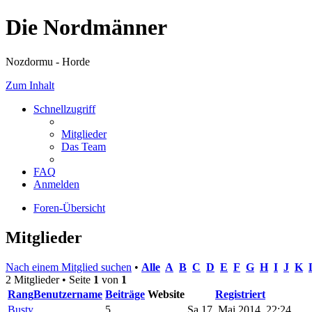
Die Nordmänner
Nozdormu - Horde
Zum Inhalt
Schnellzugriff
Mitglieder
Das Team
FAQ
Anmelden
Foren-Übersicht
Mitglieder
Nach einem Mitglied suchen
•
Alle
A
B
C
D
E
F
G
H
I
J
K
2 Mitglieder • Seite
1
von
1
Rang
Benutzername
Beiträge
Website
Registriert
Busty
5
Sa 17. Mai 2014, 22:24