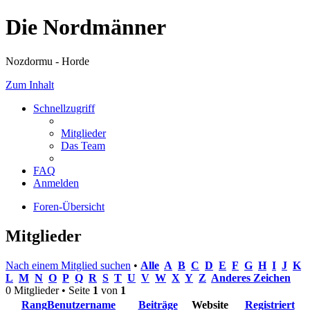
Die Nordmänner
Nozdormu - Horde
Zum Inhalt
Schnellzugriff
Mitglieder
Das Team
FAQ
Anmelden
Foren-Übersicht
Mitglieder
Nach einem Mitglied suchen
•
Alle
A
B
C
D
E
F
G
H
I
J
K
L
M
N
O
P
Q
R
S
T
U
V
W
X
Y
Z
Anderes Zeichen
0 Mitglieder • Seite
1
von
1
Rang
Benutzername
Beiträge
Website
Registriert