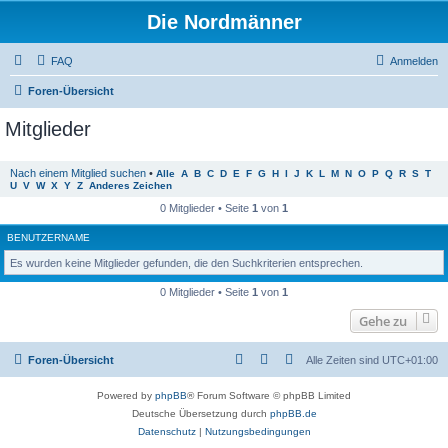
Die Nordmänner
FAQ
Anmelden
Foren-Übersicht
Mitglieder
Nach einem Mitglied suchen
•
Alle
A
B
C
D
E
F
G
H
I
J
K
L
M
N
O
P
Q
R
S
T
U
V
W
X
Y
Z
Anderes Zeichen
0 Mitglieder • Seite
1
von
1
BENUTZERNAME
Es wurden keine Mitglieder gefunden, die den Suchkriterien entsprechen.
0 Mitglieder • Seite
1
von
1
Gehe zu
Foren-Übersicht
Alle Zeiten sind
UTC+01:00
Powered by
phpBB
® Forum Software © phpBB Limited
Deutsche Übersetzung durch
phpBB.de
Datenschutz
|
Nutzungsbedingungen