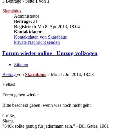
3 Beiträge • Seite
1
von
1
Skarabäus
Administrator
Beiträge:
21
Registriert:
Mo 8. Apr 2013, 18:04
Kontaktdaten:
Kontaktdaten von Skarabäus
Private Nachricht senden
Forum wieder online - Umzug vollzogen
Zitieren
Beitrag
von
Skarabäus
»
Mo 21. Jul 2014, 18:58
Hellas!
Foren gehen wieder.
Bitte bescheid geben, wenn was noch nicht geht.
Grüße,
Skara.
"640k sollte genug für jedermann sein." - Bill Gates, 1981