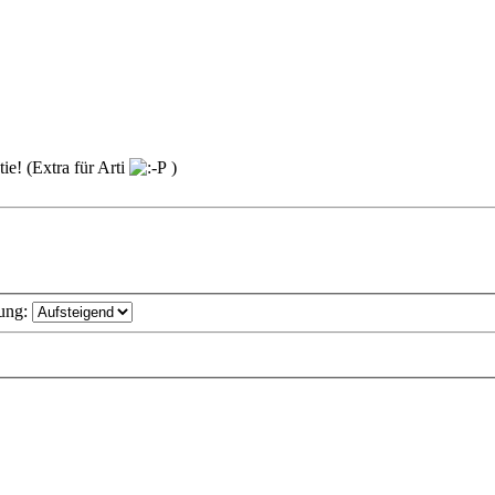
ie! (Extra für Arti
)
ung: