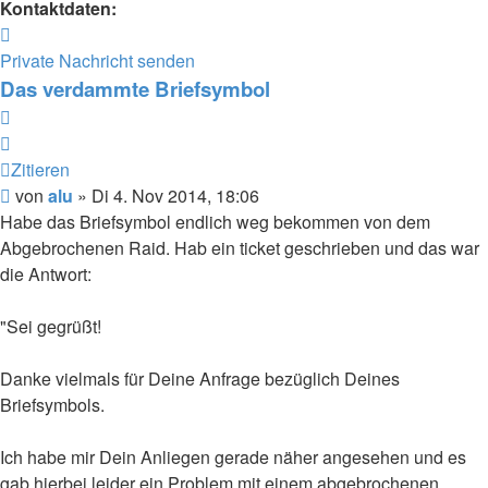
Kontaktdaten:
Kontaktdaten
von
Private Nachricht senden
alu
Das verdammte Briefsymbol
Zitieren
Zitieren
Beitrag
von
alu
»
Di 4. Nov 2014, 18:06
Habe das Briefsymbol endlich weg bekommen von dem
Abgebrochenen Raid. Hab ein ticket geschrieben und das war
die Antwort:
"Sei gegrüßt!
Danke vielmals für Deine Anfrage bezüglich Deines
Briefsymbols.
Ich habe mir Dein Anliegen gerade näher angesehen und es
gab hierbei leider ein Problem mit einem abgebrochenen