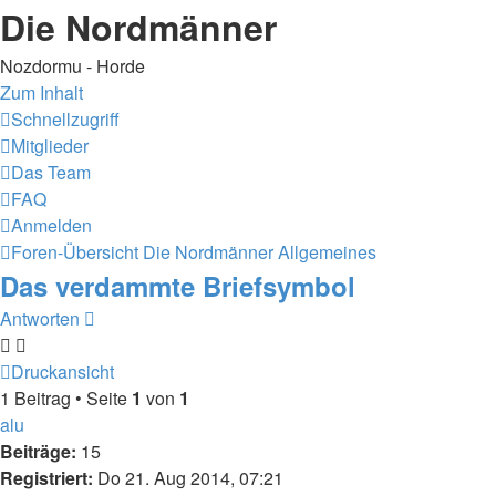
Die Nordmänner
Nozdormu - Horde
Zum Inhalt
Schnellzugriff
Mitglieder
Das Team
FAQ
Anmelden
Foren-Übersicht
Die Nordmänner
Allgemeines
Das verdammte Briefsymbol
Antworten
Druckansicht
1 Beitrag • Seite
1
von
1
alu
Beiträge:
15
Registriert:
Do 21. Aug 2014, 07:21